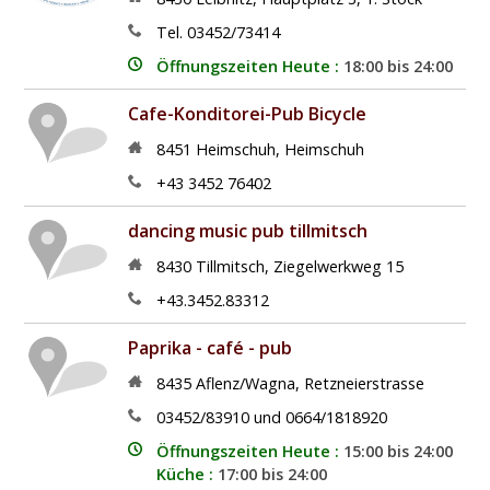
Tel. 03452/73414
Öffnungszeiten Heute :
18:00 bis 24:00
Cafe-Konditorei-Pub Bicycle
8451
Heimschuh
,
Heimschuh
+43 3452 76402
dancing music pub tillmitsch
8430
Tillmitsch
,
Ziegelwerkweg 15
+43.3452.83312
Paprika - café - pub
8435
Aflenz/Wagna
,
Retzneierstrasse
03452/83910 und 0664/1818920
Öffnungszeiten Heute :
15:00 bis 24:00
Küche :
17:00 bis 24:00