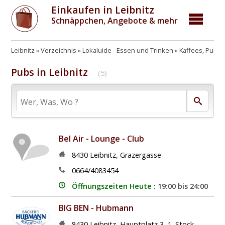
Einkaufen in Leibnitz
Schnäppchen, Angebote & mehr
Leibnitz
Verzeichnis
Lokaluide - Essen und Trinken
Kaffees, Pubs,
Pubs in Leibnitz
(5)
Bel Air - Lounge - Club
8430
Leibnitz
,
Grazergasse
0664/4083454
Öffnungszeiten Heute :
19:00 bis 24:00
BIG BEN - Hubmann
8430
Leibnitz
,
Hauptplatz 3, 1. Stock