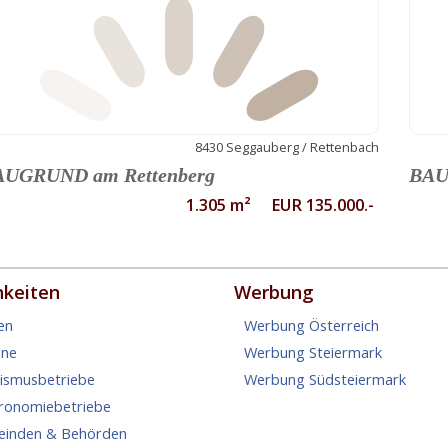
8430 Seggauberg / Rettenbach
AUGRUND am Rettenberg
BAU
1.305 m² EUR 135.000.-
hkeiten
Werbung
en
Werbung Österreich
ine
Werbung Steiermark
rismusbetriebe
Werbung Südsteiermark
tronomiebetriebe
einden & Behörden