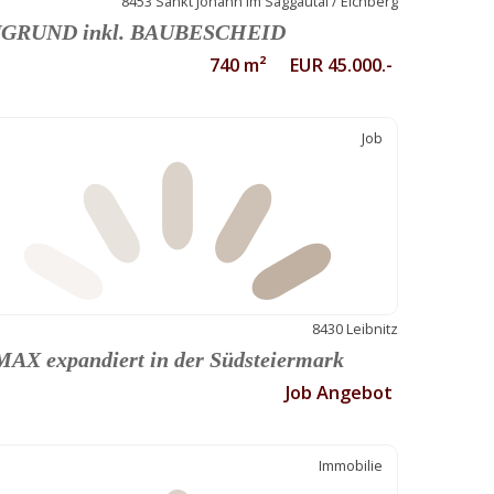
8453 Sankt Johann im Saggautal / Eichberg
GRUND inkl. BAUBESCHEID
740 m² EUR 45.000.-
Job
8430 Leibnitz
AX expandiert in der Südsteiermark
Job Angebot
Immobilie