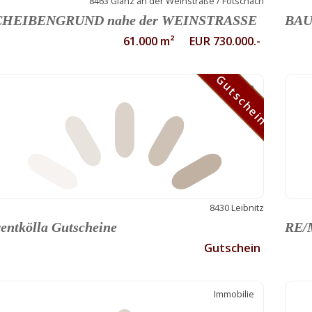
8463 Glanz an der Weinstraße / Fötschach
CHEIBENGRUND nahe der WEINSTRASSE
BAU
61.000 m² EUR 730.000.-
Gutschein
Gutschein
8430 Leibnitz
entkölla Gutscheine
RE/M
Gutschein
Immobilie